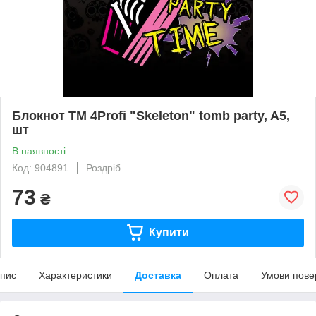
Блокнот TM 4Profi "Skeleton" tomb party, A5,
шт
В наявності
Код: 904891
Роздріб
73
₴
Купити
пис
Характеристики
Доставка
Оплата
Умови пове