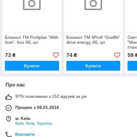
Блокнот TM Profiplan "With
Блокнот TM 4Profi "Graffiti"
Скет
love", four A5, шт
drive energy, A5, шт
"Ман
птах
73
74
59
₴
₴
Купити
Купити
Про нас
97% позитивних з 152 відгуків за рік
Працює з 08.01.2016
м. Київ
Київ, Київ, Україна
Контакти