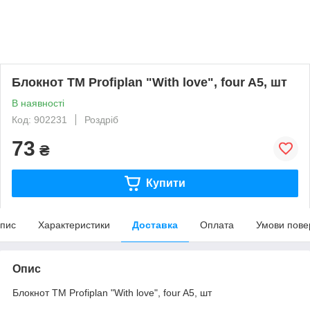
Блокнот TM Profiplan "With love", four A5, шт
В наявності
Код: 902231
Роздріб
73
₴
Купити
пис
Характеристики
Доставка
Оплата
Умови пове
Опис
Блокнот TM Profiplan "With love", four A5, шт