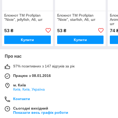
Блокнот TM Profiplan
Блокнот TM Profiplan
Блок
"Nixie", jellyfish, А6, шт
"Nixie", starfish, А6, шт
Anim
шт
53
53
74
₴
₴
Купити
Купити
Про нас
97% позитивних з 147 відгуків за рік
Працює з 08.01.2016
м. Київ
Київ, Київ, Україна
Контакти
Сьогодні вихідний
Показати весь графік роботи