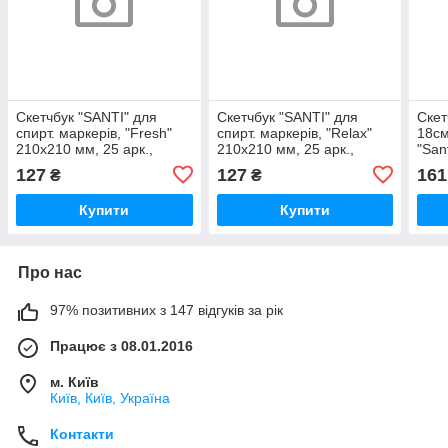
Скетчбук "SANTI" для
Скетчбук "SANTI" для
Скет
спирт. маркерів, "Fresh"
спирт. маркерів, "Relax"
18см
210х210 мм, 25 арк.,
210х210 мм, 25 арк.,
"Sant
склейка, 130г/м2 743216,
склейка, 130г/м2 743217,
м2, 
127
127
161
₴
₴
шт
шт
Купити
Купити
Про нас
97% позитивних з 147 відгуків за рік
Працює з 08.01.2016
м. Київ
Київ, Київ, Україна
Контакти