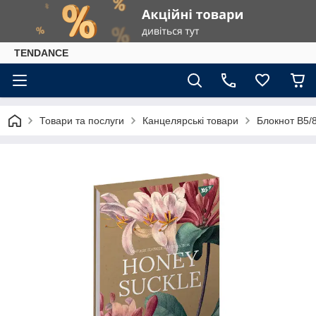
TENDANCE
Товари та послуги
Канцелярські товари
Блокнот В5/8