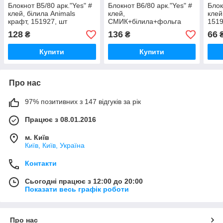
Блокнот В5/80 арк."Yes" #
Блокнот В6/80 арк."Yes" #
Блок
клей, білила Animals
клей,
клей
крафт, 151927, шт
СМИК+білила+фольга
1519
Tropico крафт, 891451, шт
128
136
66
₴
₴
Купити
Купити
Про нас
97% позитивних з 147 відгуків за рік
Працює з 08.01.2016
м. Київ
Київ, Київ, Україна
Контакти
Сьогодні працює з 12:00 до 20:00
Показати весь графік роботи
Про нас