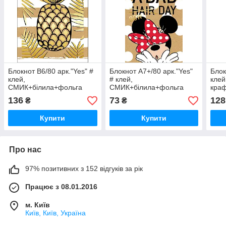
Блокнот В6/80 арк."Yes" #
Блокнот А7+/80 арк."Yes"
Блок
клей,
# клей,
клей
СМИК+білила+фольга
СМИК+білила+фольга
краф
Tropico крафт, 891451, шт
Minnie gold крафт, 891453,
136
73
128
₴
₴
шт
Купити
Купити
Про нас
97% позитивних з 152 відгуків за рік
Працює з 08.01.2016
м. Київ
Київ, Київ, Україна