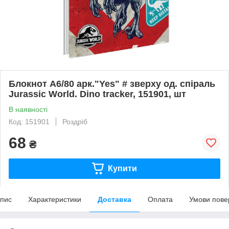
Блокнот А6/80 арк."Yes" # зверху од. спіраль
Jurassic World. Dino tracker, 151901, шт
В наявності
Код: 151901
Роздріб
68
₴
Купити
пис
Характеристики
Доставка
Оплата
Умови пове