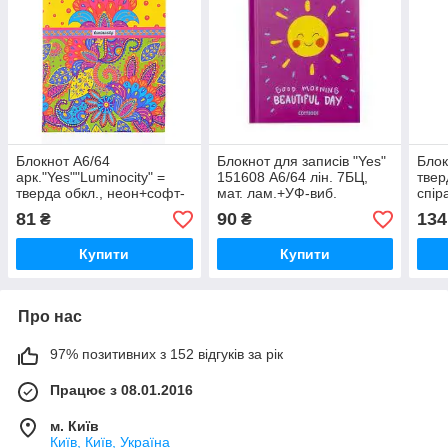
Блокнот А6/64
Блокнот для записів "Yes"
Блок
арк."Yes""Luminocity" =
151608 А6/64 лін. 7БЦ,
твер
тверда обкл., неон+софт-
мат. лам.+УФ-виб.
спір
тач лак., 151351, шт
"HAPPY", шт
тач+
81
90
134
₴
₴
1516
Купити
Купити
Про нас
97% позитивних з 152 відгуків за рік
Працює з 08.01.2016
м. Київ
Київ, Київ, Україна