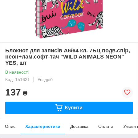
Блокнот для записів А6/64 кл. 7БЦ подв.спір,
неон+лам.софт-тач "WILD ANIMALS NEON"
YES, шт
В наявності
Код: 151621
Роздріб
137
₴
Купити
Опис
Характеристики
Доставка
Оплата
Умови 