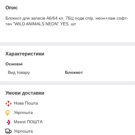
Опис
Блокнот для записів А6/64 кл. 7БЦ подв.спір, неон+лам.софт-
тач "WILD ANIMALS NEON" YES, шт
Характеристики
Основні
Вид товару
Блокнот
Умови доставки
Нова Пошта
Укрпошта
Meest ПОШТА
Укрпошта