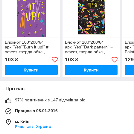
Блокнот 100*200/64
Блокнот 100*200/64
Блок
арк."Yes""Burn it up!" #
арк."Yes""Dark pattern" =
арк.
офсет, тверда обкл.,
офсет, тверда обкл.,
Pain
151524, шт
151526, шт
103
103
129
₴
₴
Купити
Купити
Про нас
97% позитивних з 147 відгуків за рік
Працює з 08.01.2016
м. Київ
Київ, Київ, Україна