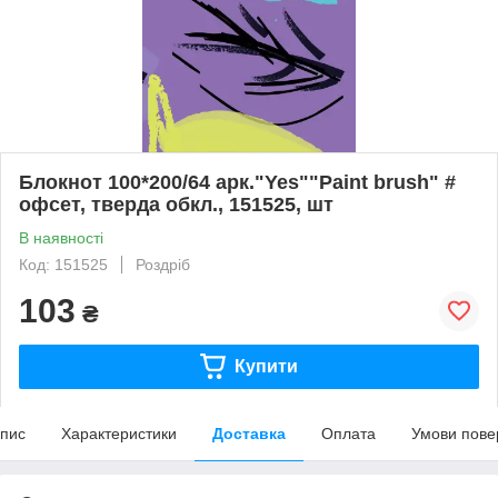
Блокнот 100*200/64 арк."Yes""Paint brush" #
офсет, тверда обкл., 151525, шт
В наявності
Код: 151525
Роздріб
103
₴
Купити
пис
Характеристики
Доставка
Оплата
Умови пове