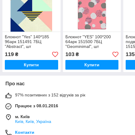
Блокнот "Yes" 140*185
Блокнот "YES" 100*200
Блок
96арк 151491 7БЦ
64арк 151500 7БЦ
подв
"Abstract", шт
"Geominimal", шт
1515
"San
119
103
135
₴
₴
Купити
Купити
Про нас
97% позитивних з 152 відгуків за рік
Працює з 08.01.2016
м. Київ
Київ, Київ, Україна
Контакти