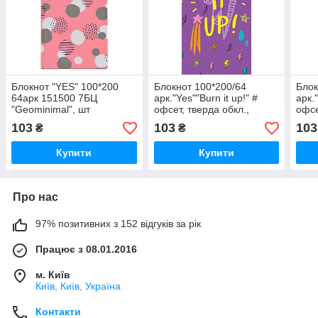
Блокнот "YES" 100*200
Блокнот 100*200/64
Блок
64арк 151500 7БЦ
арк."Yes""Burn it up!" #
арк.
"Geominimal", шт
офсет, тверда обкл.,
офсе
151524, шт
1515
103
103
103
₴
₴
Купити
Купити
Про нас
97% позитивних з 152 відгуків за рік
Працює з 08.01.2016
м. Київ
Київ, Київ, Україна
Контакти