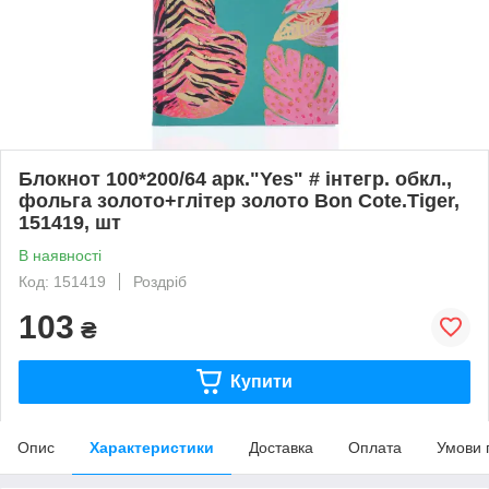
Блокнот 100*200/64 арк."Yes" # інтегр. обкл.,
фольга золото+глітер золото Bon Cote.Tiger,
151419, шт
В наявності
Код: 151419
Роздріб
103
₴
Купити
Опис
Характеристики
Доставка
Оплата
Умови 