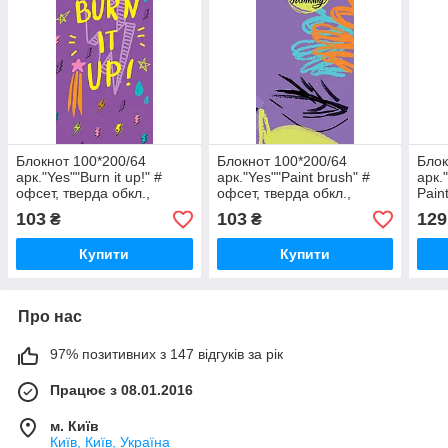
Блокнот 100*200/64
Блокнот 100*200/64
Блок
арк."Yes""Burn it up!" #
арк."Yes""Paint brush" #
арк.
офсет, тверда обкл.,
офсет, тверда обкл.,
Pain
151524, шт
151525, шт
103
103
129
₴
₴
Купити
Купити
Про нас
97% позитивних з 147 відгуків за рік
Працює з 08.01.2016
м. Київ
Київ, Київ, Україна