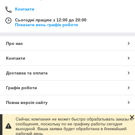
Контакти
Сьогодні працює з 12:00 до 20:00
Показати весь графік роботи
Про нас
Контакти
Доставка та оплата
Графік роботи
Повна версія сайту
Сайт створено на маркетплейсі
Prom.ua
Сейчас компания не может быстро обрабатывать заказы и
сообщения, поскольку по ее графику работы сегодня
выходной. Ваша заявка будет обработана в ближайший
Політика конфіденційності
рабочий день.