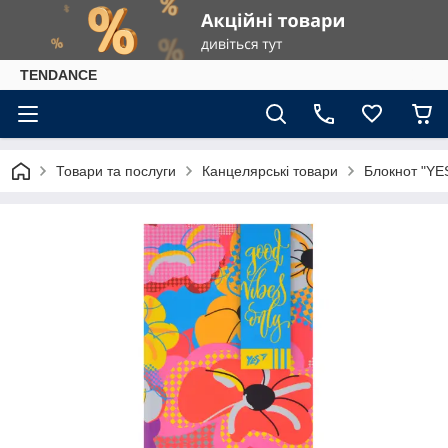
TENDANCE
Товари та послуги
Канцелярські товари
Блокнот "YES