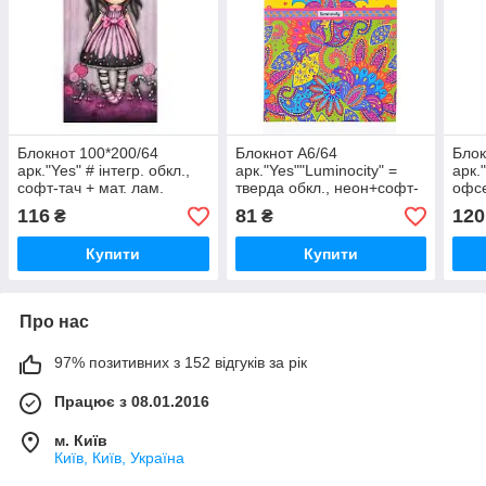
Блокнот 100*200/64
Блокнот А6/64
Блок
арк."Yes" # інтегр. обкл.,
арк."Yes""Luminocity" =
арк.
софт-тач + мат. лам.
тверда обкл., неон+софт-
офсе
Santoro Candy, 151547, шт
тач лак., 151351, шт
неон
116
81
120
₴
₴
1513
Купити
Купити
Про нас
97% позитивних з 152 відгуків за рік
Працює з 08.01.2016
м. Київ
Київ, Київ, Україна