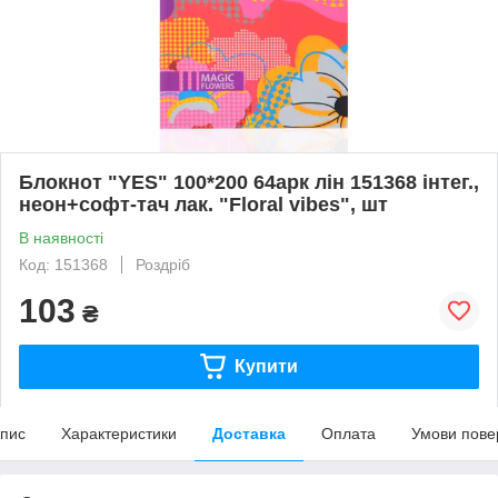
Блокнот "YES" 100*200 64арк лін 151368 інтег.,
неон+софт-тач лак. "Floral vibes", шт
В наявності
Код: 151368
Роздріб
103
₴
Купити
пис
Характеристики
Доставка
Оплата
Умови пове