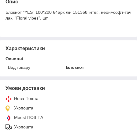
Опис
Блокнот "YES" 100*200 64арк лін 151368 інтег., неон+софт-тач
лак. "Floral vibes", шт
Характеристики
Основні
Вид товару
Блокнот
Умови доставки
Нова Пошта
Укрпошта
Meest ПОШТА
Укрпошта