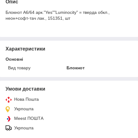
Опис
Блокнот А6/64 арк."Yes""Luminocity" = тверда обкл.,
неон+софт-тач лак., 151351, шт
Характеристики
Основні
Вид товару
Блокнот
Умови доставки
Нова Пошта
Укрпошта
Meest ПОШТА
Укрпошта