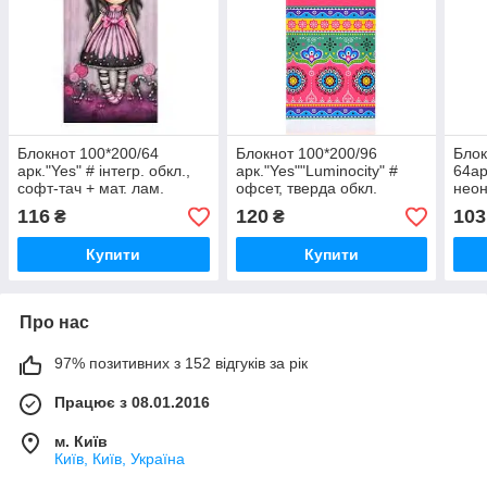
Блокнот 100*200/64
Блокнот 100*200/96
Блок
арк."Yes" # інтегр. обкл.,
арк."Yes""Luminocity" #
64ар
софт-тач + мат. лам.
офсет, тверда обкл.
неон
Santoro Candy, 151547, шт
неон+софт-тач лак.,
vibe
116
120
103
₴
₴
151355, шт
Купити
Купити
Про нас
97% позитивних з 152 відгуків за рік
Працює з 08.01.2016
м. Київ
Київ, Київ, Україна