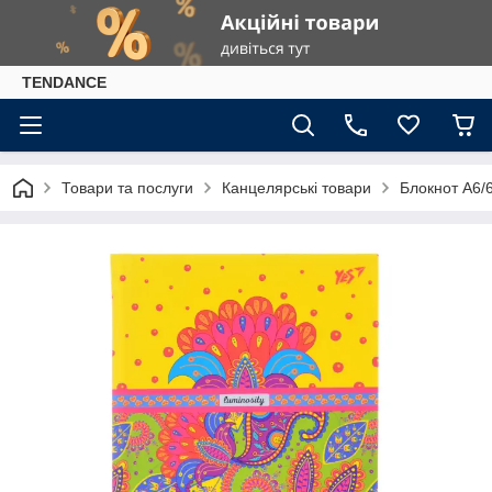
TENDANCE
Товари та послуги
Канцелярські товари
Блокнот А6/6