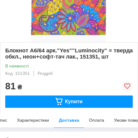
Блокнот А6/64 арк."Yes""Luminocity" = тверда
обкл., неон+софт-тач лак., 151351, шт
В наявності
Код: 151351
Роздріб
81
₴
Купити
пис
Характеристики
Доставка
Оплата
Умови пове