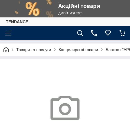
TENDANCE
Товари та послуги
Канцелярські товари
Блокнот "АРК