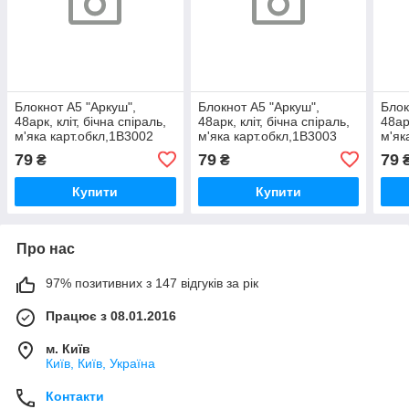
Блокнот А5 "Аркуш",
Блокнот А5 "Аркуш",
Блок
48арк, кліт, бічна спіраль,
48арк, кліт, бічна спіраль,
48арк
м'яка карт.обкл,1В3002
м'яка карт.обкл,1В3003
м'як
Кореянці в вишиванках
Композиція з квітів 1/20,
Дівч
79
79
79
₴
₴
1/20, шт
шт
шт
Купити
Купити
Про нас
97% позитивних з 147 відгуків за рік
Працює з 08.01.2016
м. Київ
Київ, Київ, Україна
Контакти