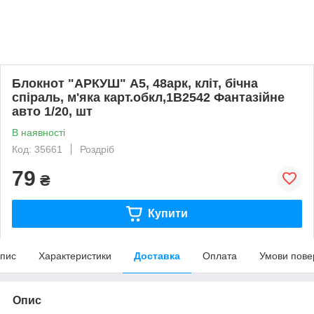
Блокнот "АРКУШ" А5, 48арк, кліт, бічна
спіраль, м'яка карт.обкл,1В2542 Фантазійне
авто 1/20, шт
В наявності
Код: 35661
Роздріб
79
₴
Купити
пис
Характеристики
Доставка
Оплата
Умови пове
Опис