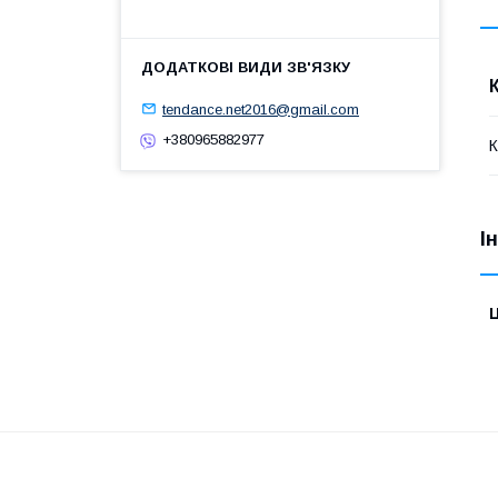
tendance.net2016@gmail.com
+380965882977
І
Ц