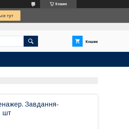
Кошик
Кошик
енажер. Завдання-
, шт