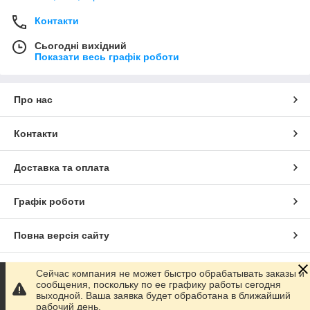
Контакти
Сьогодні вихідний
Показати весь графік роботи
Про нас
Контакти
Доставка та оплата
Графік роботи
Повна версія сайту
Сайт створено на маркетплейсі
Prom.ua
Сейчас компания не может быстро обрабатывать заказы и
сообщения, поскольку по ее графику работы сегодня
выходной. Ваша заявка будет обработана в ближайший
Політика конфіденційності
рабочий день.