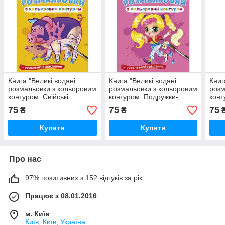
Книга "Великі водяні
Книга "Великі водяні
Книг
розмальовки з кольоровим
розмальовки з кольоровим
розм
контуром. Свійські
контуром. Подружки-
конт
тварини", шт
модниці", шт
шт
75
75
75
₴
₴
Купити
Купити
Про нас
97% позитивних з 152 відгуків за рік
Працює з 08.01.2016
м. Київ
Київ, Київ, Україна