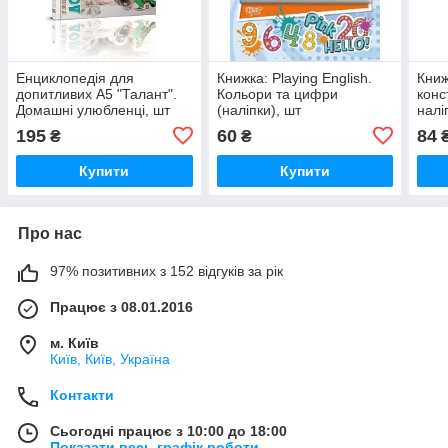
Енциклопедія для
Книжка: Playing English.
Книж
допитливих А5 "Талант".
Кольори та цифри
конс
Домашні улюбленці, шт
(наліпки), шт
налі
195
60
84
₴
₴
Купити
Купити
Про нас
97% позитивних з 152 відгуків за рік
Працює з 08.01.2016
м. Київ
Київ, Київ, Україна
Контакти
Сьогодні працює з 10:00 до 18:00
Показати весь графік роботи