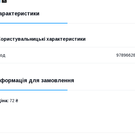
арактеристики
Користувальницькі характеристики
Код
9789662
нформація для замовлення
іна:
72 ₴