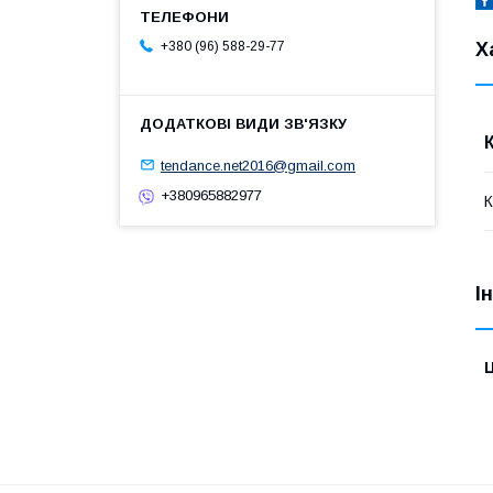
Х
+380 (96) 588-29-77
tendance.net2016@gmail.com
+380965882977
І
Ц