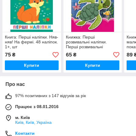
Книга: Перші наліпки. Няв-
Книжка: Перші
Книж
няв! На фермі. 48 наліпок.
розвивальні наліпки.
малю
1+, шт
Перші розвивальні
пока
наліпки. Море. 36 наліпок,
75
65
89
₴
₴
шт
Купити
Купити
Про нас
97% позитивних з 147 відгуків за рік
Працює з 08.01.2016
м. Київ
Київ, Київ, Україна
Контакти