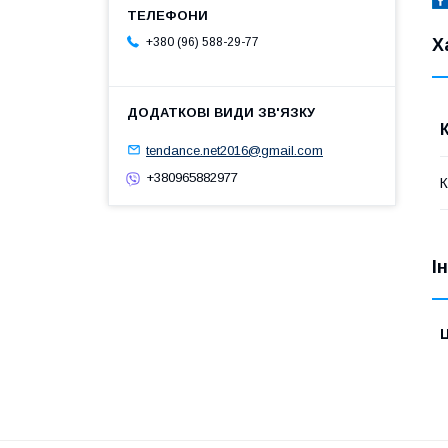
Х
+380 (96) 588-29-77
tendance.net2016@gmail.com
+380965882977
І
Ц