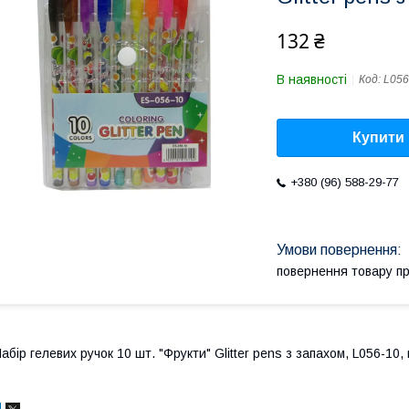
132 ₴
В наявності
Код:
L056
Купити
+380 (96) 588-29-77
повернення товару п
абір гелевих ручок 10 шт. "Фрукти" Glitter pens з запахом, L056-10,