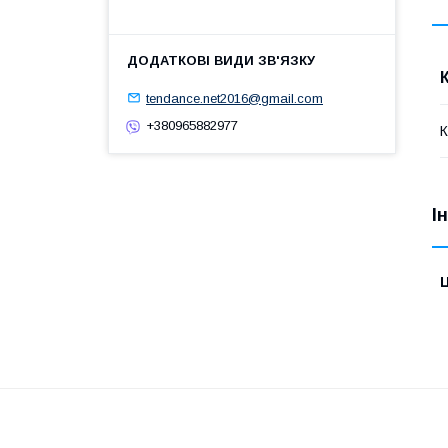
tendance.net2016@gmail.com
+380965882977
І
Ц