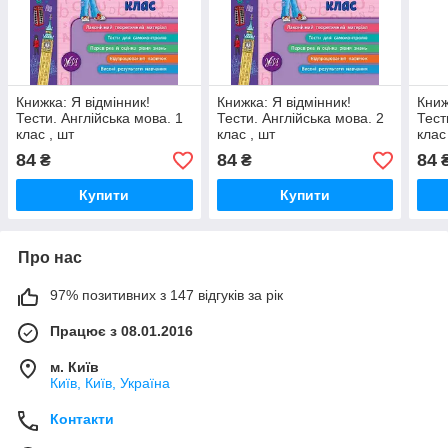
Книжка: Я відмінник!
Книжка: Я відмінник!
Книж
Тести. Англійська мова. 1
Тести. Англійська мова. 2
Тест
клас , шт
клас , шт
клас
84
84
84
₴
₴
Купити
Купити
Про нас
97% позитивних з 147 відгуків за рік
Працює з 08.01.2016
м. Київ
Київ, Київ, Україна
Контакти