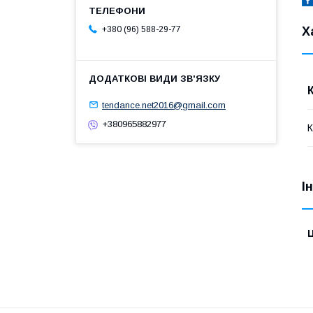
Х
+380 (96) 588-29-77
tendance.net2016@gmail.com
+380965882977
І
Ц