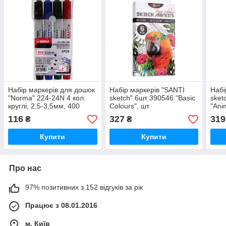
Набір маркерів для дошок
Набір маркерів "SANTI
Набі
"Norma" 224-24N 4 кол.
sketch" 6шт 390546 "Basic
sket
круглі, 2,5-3,5мм, 400
Colours", шт
"Ani
метрів, шт
116
327
319
₴
₴
Купити
Купити
Про нас
97% позитивних з 152 відгуків за рік
Працює з 08.01.2016
м. Київ