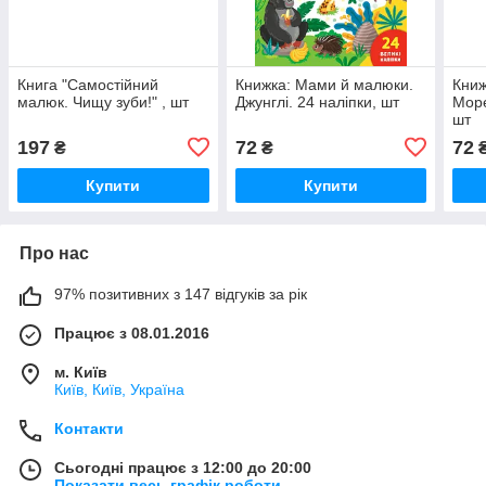
Книга "Самостійний
Книжка: Мами й малюки.
Книж
малюк. Чищу зуби!" , шт
Джунглі. 24 наліпки, шт
Море
шт
197
72
72
₴
₴
Купити
Купити
Про нас
97% позитивних з 147 відгуків за рік
Працює з 08.01.2016
м. Київ
Київ, Київ, Україна
Контакти
Сьогодні працює з 12:00 до 20:00
Показати весь графік роботи