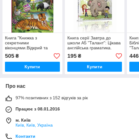
Книга "Книжка з
Книга серії Завтра до
Книг
секретними
школи А5 "Талант": Цікава
Бібл
віконцями.Відкрий та
англійська граматика.
"Тал
дізнайся.Тварини планети
Level 2, шт
шт
505
195
446
₴
₴
Земля", шт
Купити
Купити
Про нас
97% позитивних з 152 відгуків за рік
Працює з 08.01.2016
м. Київ
Київ, Київ, Україна
Контакти