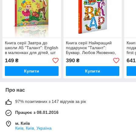
Книга серії Завтра до
Книга серії Найкращий
Книг
школи А5 "Талант": English
подарунок "Талант":
пода
в малюнках для дітей, шт
Буквар. Любов Яковенко,
firs
шт
149
390
641
₴
₴
Купити
Купити
Про нас
97% позитивних з 147 відгуків за рік
Працює з 08.01.2016
м. Київ
Київ, Київ, Україна