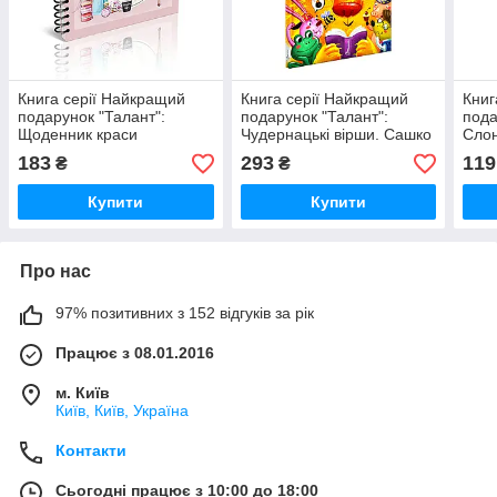
Книга серії Найкращий
Книга серії Найкращий
Книг
подарунок "Талант":
подарунок "Талант":
пода
Щоденник краси
Чудернацькі вірши. Сашко
Слон
(рожевий), шт
Дерманський, шт
183
293
119
₴
₴
Купити
Купити
Про нас
97% позитивних з 152 відгуків за рік
Працює з 08.01.2016
м. Київ
Київ, Київ, Україна
Контакти
Сьогодні працює з 10:00 до 18:00