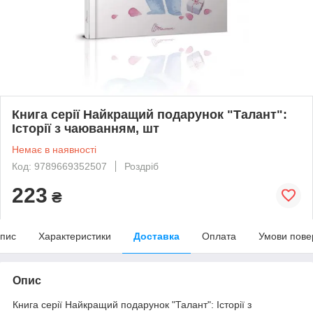
Книга серії Найкращий подарунок "Талант":
Історії з чаюванням, шт
Немає в наявності
Код: 9789669352507
Роздріб
223
₴
пис
Характеристики
Доставка
Оплата
Умови пове
Опис
Книга серії Найкращий подарунок "Талант": Історії з