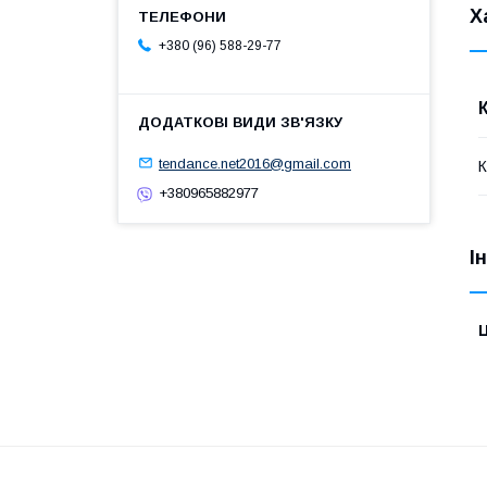
Х
+380 (96) 588-29-77
tendance.net2016@gmail.com
+380965882977
І
Ц