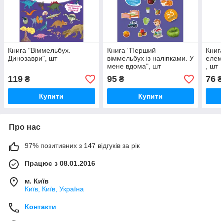
Книга "Віммельбух.
Книга "Перший
Книг
Динозаври", шт
віммельбух із наліпками. У
елем
мене вдома", шт
, шт
119
95
76
₴
₴
Купити
Купити
Про нас
97% позитивних з 147 відгуків за рік
Працює з 08.01.2016
м. Київ
Київ, Київ, Україна
Контакти