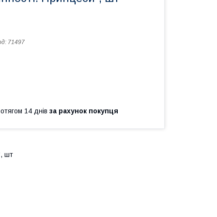
од:
71497
ротягом 14 днів
за рахунок покупця
, шт