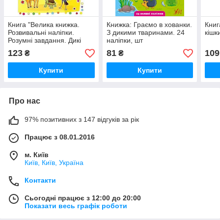
Книга "Велика книжка.
Книжка: Граємо в хованки.
Книг
Розвивальні наліпки.
З дикими тваринами. 24
кішк
Розумні завдання. Дикі
наліпки, шт
тварини" , шт
123
81
109
₴
₴
Купити
Купити
Про нас
97% позитивних з 147 відгуків за рік
Працює з 08.01.2016
м. Київ
Київ, Київ, Україна
Контакти
Сьогодні працює з 12:00 до 20:00
Показати весь графік роботи