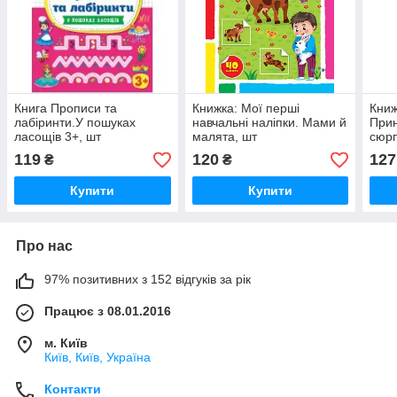
Книга Прописи та
Книжка: Мої перші
Книж
лабіринти.У пошуках
навчальні наліпки. Мами й
Прин
ласощів 3+, шт
малята, шт
сюрп
119
120
127
₴
₴
Купити
Купити
Про нас
97% позитивних з 152 відгуків за рік
Працює з 08.01.2016
м. Київ
Київ, Київ, Україна
Контакти