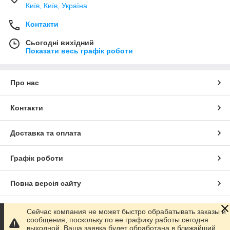
Київ, Київ, Україна
Контакти
Сьогодні вихідний
Показати весь графік роботи
Про нас
Контакти
Доставка та оплата
Графік роботи
Повна версія сайту
Сайт створено на маркетплейсі
Prom.ua
Сейчас компания не может быстро обрабатывать заказы и
сообщения, поскольку по ее графику работы сегодня
выходной. Ваша заявка будет обработана в ближайший