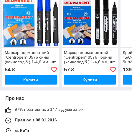
Маркер перманентний
Маркер перманентний
Кре
"Centropen" 8576 синій
"Centropen" 8576 чорний
"SAN
(клиноподіб.) 1-4,6 мм, шт
(клиноподіб.) 1-4,6 мм, шт
9шт/
54
57
139
₴
₴
Купити
Купити
Про нас
97% позитивних з 147 відгуків за рік
Працює з 08.01.2016
м. Київ