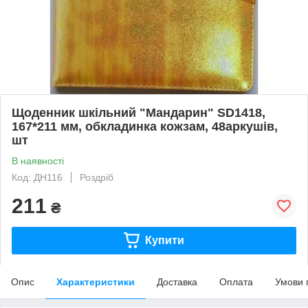
Щоденник шкільний "Мандарин" SD1418,
167*211 мм, обкладинка кожзам, 48аркушів,
шт
В наявності
Код: ДН116
Роздріб
211
₴
Купити
Опис
Характеристики
Доставка
Оплата
Умови 