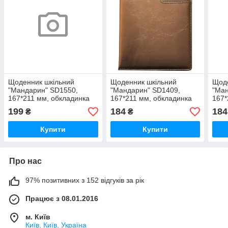
Щоденник шкільний
Щоденник шкільний
Щоде
"Мандарин" SD1550,
"Мандарин" SD1409,
"Ман
167*211 мм, обкладинка
167*211 мм, обкладинка
167*
кожзам, 48аркушів, шт
кожзам, 48аркушів, шт
кожз
199
184
184
₴
₴
Купити
Купити
Про нас
97% позитивних з 152 відгуків за рік
Працює з 08.01.2016
м. Київ
Київ, Київ, Україна