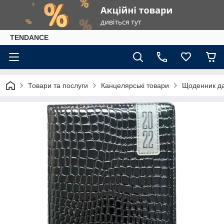
TENDANCE
Товари та послуги
Канцелярські товари
Щоденник да