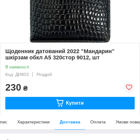
Щоденник датований 2022 "Мандарин"
шкірзам обкл А5 320стор 9012, шт
В наявності
Код: ДН803
Роздріб
230
₴
Купити
пис
Характеристики
Доставка
Оплата
Умови пове