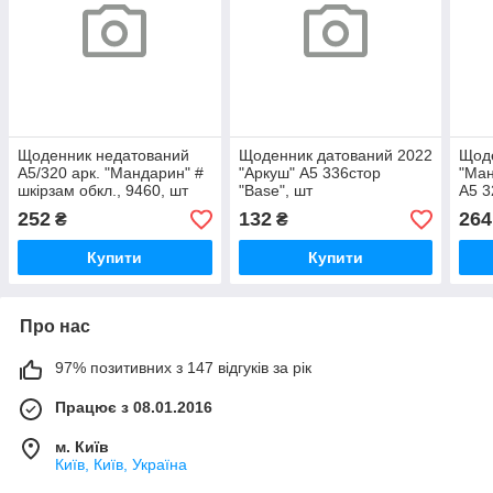
Щоденник недатований
Щоденник датований 2022
Щоде
А5/320 арк. "Мандарин" #
"Аркуш" А5 336стор
"Ман
шкірзам обкл., 9460, шт
"Base", шт
А5 3
252
132
264
₴
₴
Купити
Купити
Про нас
97% позитивних з 147 відгуків за рік
Працює з 08.01.2016
м. Київ
Київ, Київ, Україна