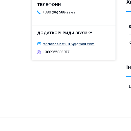
Х
+380 (96) 588-29-77
tendance.net2016@gmail.com
+380965882977
І
Ц