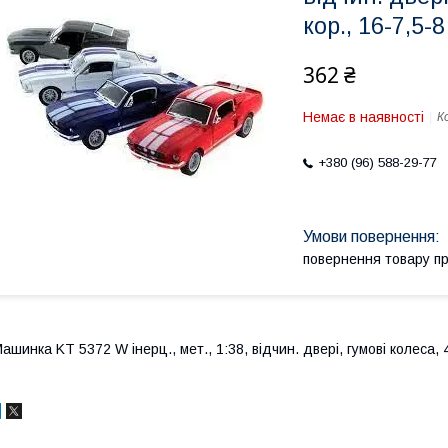
кор., 16-7,5-8
362 ₴
Немає в наявності
К
+380 (96) 588-29-77
повернення товару п
ашинка KT 5372 W інерц., мет., 1:38, відчин. двері, гумові колеса, 4