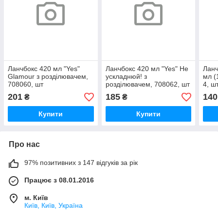
Ланчбокс 420 мл "Yes"
Ланчбокс 420 мл "Yes" Не
Ланч
Glamour з розділювачем,
ускладнюй! з
мл (
708060, шт
розділювачем, 708062, шт
4, ш
201
185
140
₴
₴
Купити
Купити
Про нас
97% позитивних з 147 відгуків за рік
Працює з 08.01.2016
м. Київ
Київ, Київ, Україна