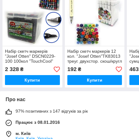
Набір скетч маркерів
Набір скетч маркерів 12
Набі
"Josef Otten" DSCN0229-
кол. "Josef Otten"TK83013
"Jos
100 100кол "TouchCool"
треуг. двухстор. скош/кругл
сумц
скош+тонк, пласт. бокс, шт
тонк TY 12шт. пластик , шт
круг
2 328
192
463
₴
₴
Купити
Купити
Про нас
97% позитивних з 147 відгуків за рік
Працює з 08.01.2016
м. Київ
Київ, Київ, Україна