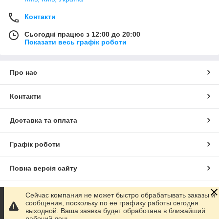
Контакти
Сьогодні працює з 12:00 до 20:00
Показати весь графік роботи
Про нас
Контакти
Доставка та оплата
Графік роботи
Повна версія сайту
Сайт створено на маркетплейсі
Prom.ua
Сейчас компания не может быстро обрабатывать заказы и
сообщения, поскольку по ее графику работы сегодня
выходной. Ваша заявка будет обработана в ближайший
Політика конфіденційності
рабочий день.