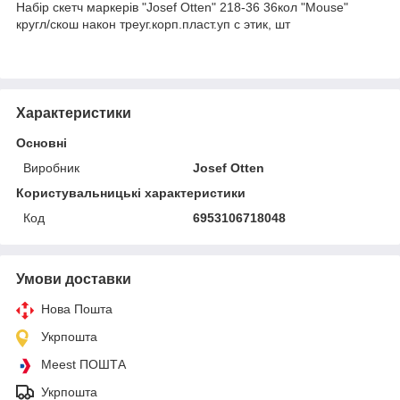
Набір скетч маркерів "Josef Otten" 218-36 36кол "Mouse"
кругл/скош након треуг.корп.пласт.уп с этик, шт
Характеристики
Основні
Виробник
Josef Otten
Користувальницькі характеристики
Код
6953106718048
Умови доставки
Нова Пошта
Укрпошта
Meest ПОШТА
Укрпошта