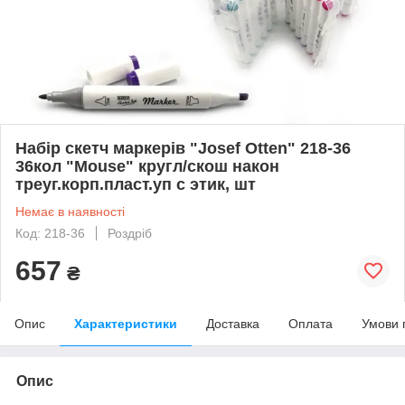
Набір скетч маркерів "Josef Otten" 218-36
36кол "Mouse" кругл/скош након
треуг.корп.пласт.уп с этик, шт
Немає в наявності
Код: 218-36
Роздріб
657
₴
Опис
Характеристики
Доставка
Оплата
Умови 
Опис