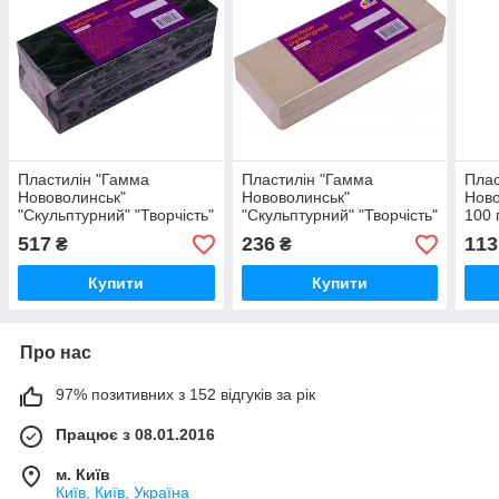
Пластилін "Гамма
Пластилін "Гамма
Плас
Нововолинськ"
Нововолинськ"
Ново
"Скульптурний" "Творчість"
"Скульптурний" "Творчість"
100 
олівковий 800гр. 402301,
білий 400гр. 401304, шт
517
236
113
₴
₴
шт
Купити
Купити
Про нас
97% позитивних з 152 відгуків за рік
Працює з 08.01.2016
м. Київ
Київ, Київ, Україна