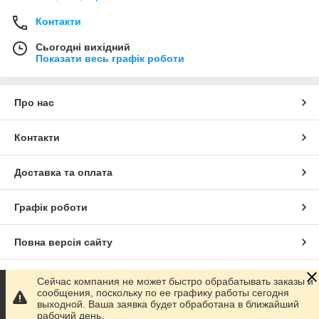
Контакти
Сьогодні вихідний
Показати весь графік роботи
Про нас
Контакти
Доставка та оплата
Графік роботи
Повна версія сайту
Сайт створено на маркетплейсі
Prom.ua
Сейчас компания не может быстро обрабатывать заказы и
сообщения, поскольку по ее графику работы сегодня
выходной. Ваша заявка будет обработана в ближайший
Політика конфіденційності
рабочий день.