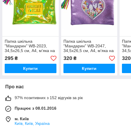
Папка шкільна
Папка шкільна
Папк
"Мандарин" WB-2023,
"Мандарин" WB-2047,
"Ман
34,5х26,5 см, А4, м'яка на
34,5х26,5 см, А4, м'яка на
34,5
блискавці 1 відд.
блискавці 1 відд.
блис
295
320
320
₴
₴
Поліуретан, шт
Поліуретан, шт
Полі
Купити
Купити
Про нас
97% позитивних з 152 відгуків за рік
Працює з 08.01.2016
м. Київ
Київ, Київ, Україна