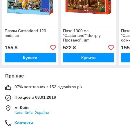
Пазлы Castorland 120
Пазл 1000 ел.
Пазл
midi, шт
"Castorland""Вечір у
"Cas
Провансі", шт
осін
155
522
155
₴
₴
Купити
Купити
Про нас
97% позитивних з 152 відгуків за рік
Працює з 08.01.2016
м. Київ
Київ, Київ, Україна
Контакти