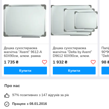
Дошка сухостираєма
Дошка сухостираєма
Папі
магнітна "Axent" 9612-A
магнітна "Delta by Axent"
90*9
60X90см, алюм. рамка
D9612 60X90см, алюм.
"Del
22*20мм, шт
рамка, шт
D801
1 735
1 932
98
₴
₴
шт
Купити
Купити
Про нас
97% позитивних з 147 відгуків за рік
Працює з 08.01.2016