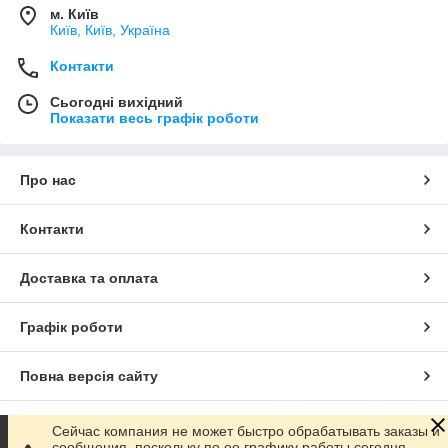
м. Київ
Київ, Київ, Україна
Контакти
Сьогодні вихідний
Показати весь графік роботи
Про нас
Контакти
Доставка та оплата
Графік роботи
Повна версія сайту
Сайт створено на маркетплейсі
Prom.ua
Сейчас компания не может быстро обрабатывать заказы и
сообщения, поскольку по ее графику работы сегодня