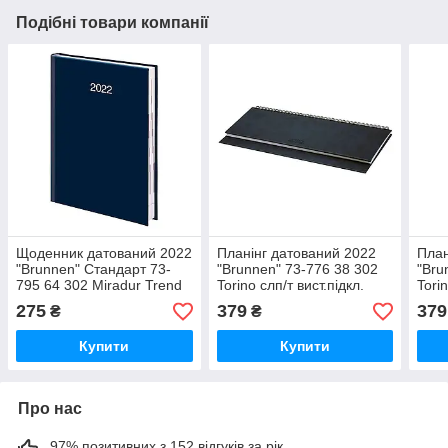
Подібні товари компанії
Щоденник датований 2022
Планiнг датований 2022
План
"Brunnen" Стандарт 73-
"Brunnen" 73-776 38 302
"Bru
795 64 302 Miradur Trend
Torino слп/т вист.пiдкл.
Torin
синій, шт
синiй, шт
чорн
275
379
379
₴
₴
Купити
Купити
Про нас
97% позитивних з 152 відгуків за рік