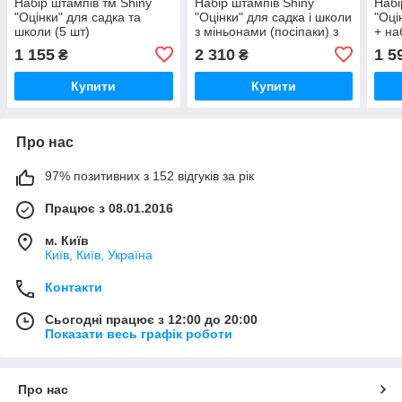
Набір штампів тм Shiny
Набір штампів Shiny
Набі
"Оцінки" для садка та
"Оцінки" для садка і школи
"Оці
школи (5 шт)
з міньонами (посіпаки) з
+ на
фарбою 5 шт
фарб
1 155
2 310
1 5
₴
₴
Купити
Купити
Про нас
97% позитивних з 152 відгуків за рік
Працює з 08.01.2016
м. Київ
Київ, Київ, Україна
Контакти
Сьогодні працює з 12:00 до 20:00
Показати весь графік роботи
Про нас