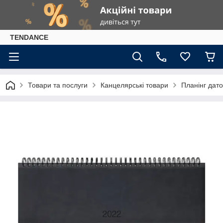
TENDANCE
Товари та послуги
Канцелярські товари
Планiнг дато