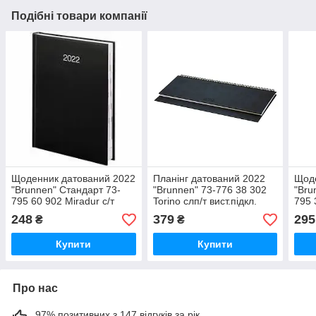
Подібні товари компанії
Щоденник датований 2022
Планiнг датований 2022
Щоде
"Brunnen" Стандарт 73-
"Brunnen" 73-776 38 302
"Bru
795 60 902 Miradur с/т
Torino слп/т вист.пiдкл.
795 
чорний, шт
синiй, шт
чорн
248
379
295
₴
₴
Купити
Купити
Про нас
97% позитивних з 147 відгуків за рік