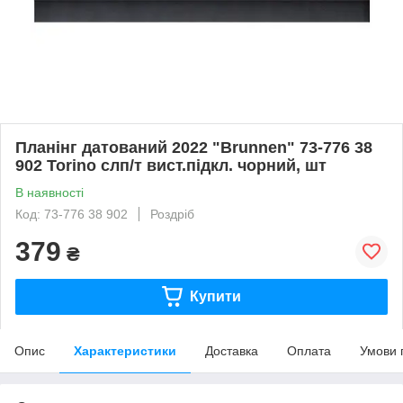
Планiнг датований 2022 "Brunnen" 73-776 38
902 Torino слп/т вист.пiдкл. чорний, шт
В наявності
Код: 73-776 38 902
Роздріб
379
₴
Купити
Опис
Характеристики
Доставка
Оплата
Умови 