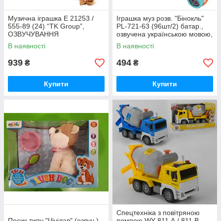
Музична іграшка Е 21253 /
Іграшка муз розв. "Бінокль"
555-89 (24) “TK Group”,
PL-721-63 (96шт/2) батар.,
ОЗВУЧУВАННЯ
озвучена українською мовою,
УКРАЇНСЬКОЮ МОВОЮ,
вивчення алфавіту, шт
В наявності
В наявності
кнопка на повідку, , шт
939
494
₴
₴
Купити
Купити
Спецтехніка з повітряною
Песик типу "Чічілав" (озвуч.)
помпою WY 811 А / 811 В