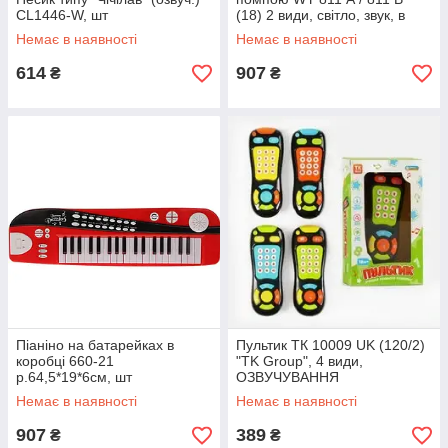
CL1446-W, шт
(18) 2 види, світло, звук, в
коробці, шт
Немає в наявності
Немає в наявності
614
907
₴
₴
Піаніно на батарейках в
Пультик ТК 10009 UK (120/2)
коробці 660-21
"TK Group", 4 види,
р.64,5*19*6см, шт
ОЗВУЧУВАННЯ
УКРАЇНСЬКОЮ МОВОЮ,
Немає в наявності
Немає в наявності
пісні, казки, віршики, шт
907
389
₴
₴