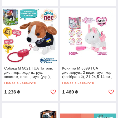
Собака M 5021 I UA Патрон,
Конячка M 5599 I UA
дист. кер., ходить, рух.
дист.керув., 2 види, муз., кор.
хвостом, плюш, муз. (укр.),
(розібраний), 21-24,5-14 см.,
бат.,кор.,25-21-14см, шт
шт
Немає в наявності
Немає в наявності
1 236
1 460
₴
₴