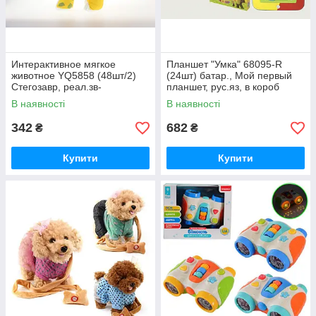
Интерактивное мягкое
Планшет "Умка" 68095-R
животное YQ5858 (48шт/2)
(24шт) батар., Мой первый
Стегозавр, реал.зв-
планшет, рус.яз, в короб
рык,тов(31*11*14), в
22*3.5*29, шт
В наявності
В наявності
кор.25*11*14см, шт
342
682
₴
₴
Купити
Купити