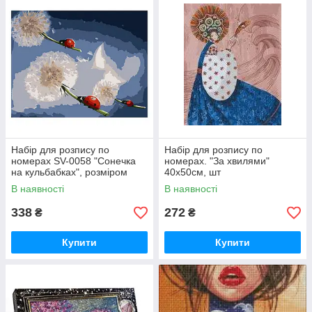
Набір для розпису по
Набір для розпису по
номерах SV-0058 "Сонечка
номерах. "За хвилями"
на кульбабках", розміром
40х50см, шт
30х40 см, шт
В наявності
В наявності
338
272
₴
₴
Купити
Купити