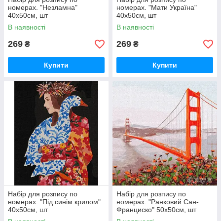
номерах. "Незламна"
номерах. "Мати Україна"
40х50см, шт
40х50см, шт
В наявності
В наявності
269
269
₴
₴
Купити
Купити
Набір для розпису по
Набір для розпису по
номерах. "Під синім крилом"
номерах. "Ранковий Сан-
40х50см, шт
Франциско" 50х50см, шт