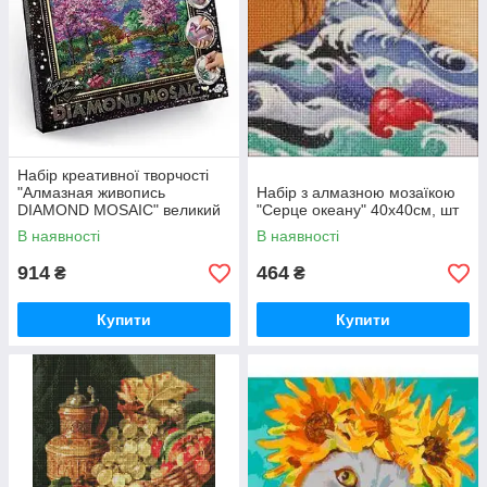
Набір креативної творчості
"Алмазная живопись
Набір з алмазною мозаїкою
DIAMOND MOSAIC" великий
"Серце океану" 40х40см, шт
(10), DM-01-01,02,03,04...10,
В наявності
В наявності
шт
914
464
₴
₴
Купити
Купити