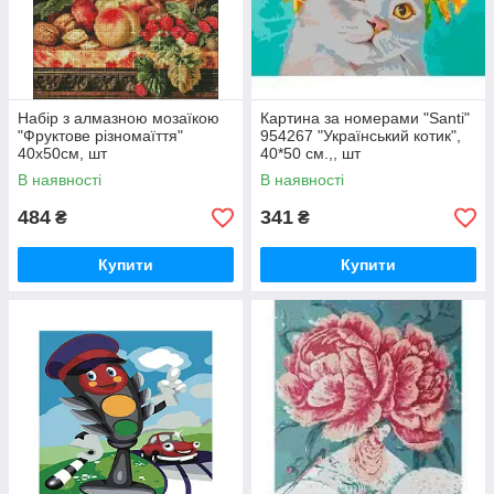
Набір з алмазною мозаїкою
Картина за номерами "Santi"
"Фруктове різномаїття"
954267 "Український котик",
40х50см, шт
40*50 см.,, шт
В наявності
В наявності
484
341
₴
₴
Купити
Купити