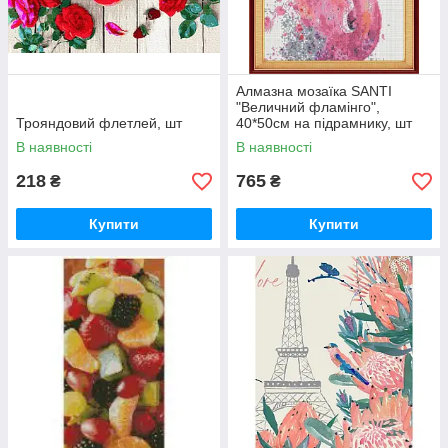
Алмазна мозаїка SANTI
"Величний фламінго",
Трояндовий флетлей, шт
40*50см на підрамнику, шт
В наявності
В наявності
218
765
₴
₴
Купити
Купити