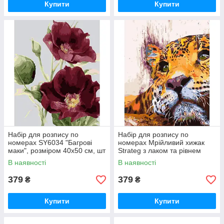
Купити
Купити
Набір для розпису по
Набір для розпису по
номерах SY6034 "Багрові
номерах Мрійливий хижак
маки", розміром 40х50 см, шт
Strateg з лаком та рівнем
розміром 40х50 см (VA-
В наявності
В наявності
1839), шт
379
379
₴
₴
Купити
Купити