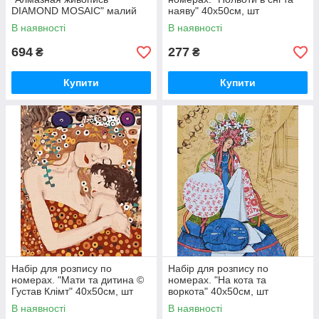
DIAMOND MOSAIC" малий
наяву" 40х50см, шт
(10), DM-02-01,02,03,04...10,
В наявності
В наявності
шт
694
277
₴
₴
Купити
Купити
Набір для розпису по
Набір для розпису по
номерах. "Мати та дитина ©
номерах. "На кота та
Густав Клімт" 40х50см, шт
воркота" 40х50см, шт
В наявності
В наявності