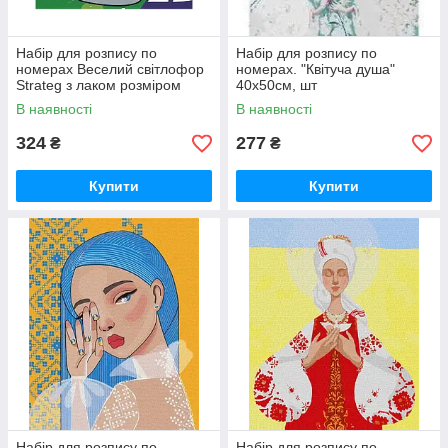
Набір для розпису по
Набір для розпису по
номерах Веселий світлофор
номерах. "Квітуча душа"
Strateg з лаком розміром
40х50см, шт
30х30 см (ES035), шт
В наявності
В наявності
324
277
₴
₴
Купити
Купити
Набір для розпису по
Набір для розпису по