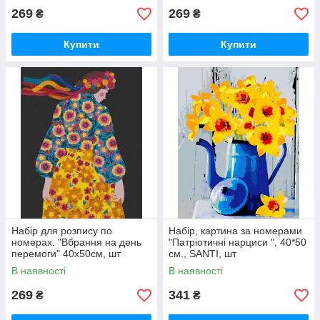
269
269
₴
₴
Купити
Купити
Набір для розпису по
Набір, картина за номерами
номерах. "Вбрання на день
"Патріотичні нарциси ", 40*50
перемоги" 40х50см, шт
см., SANTI, шт
В наявності
В наявності
269
341
₴
₴