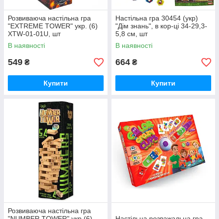
Розвиваюча настільна гра
Настільна гра 30454 (укр)
"EXTREME TOWER" укр. (6)
"Дім знань", в кор-ці 34-29,3-
XTW-01-01U, шт
5,8 см, шт
В наявності
В наявності
549
664
₴
₴
Купити
Купити
Розвиваюча настільна гра
"NUMBER TOWER" укр.(6),
Настільна розважальна гра