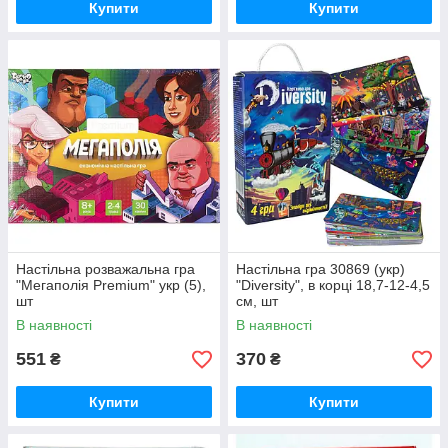
Купити
Купити
Настільна розважальна гра
Настільна гра 30869 (укр)
"Мегаполія Premium" укр (5),
"Diversity", в корці 18,7-12-4,5
шт
см, шт
В наявності
В наявності
551
370
₴
₴
Купити
Купити