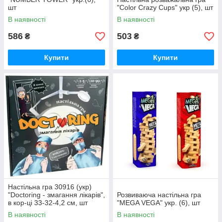
шт
"Color Crazy Cups" укр (5), шт
В наявності
В наявності
586
503
₴
₴
Купити
Купити
Настільна гра 30916 (укр)
"Doctoring - змагання лікарів",
Розвиваюча настільна гра
в кор-ці 33-32-4,2 см, шт
"MEGA VEGA" укр. (6), шт
В наявності
В наявності