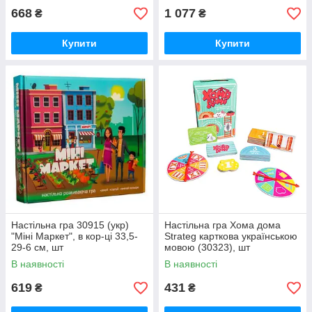
668
1 077
₴
₴
Купити
Купити
Настільна гра 30915 (укр)
Настільна гра Хома дома
"Міні Маркет", в кор-ці 33,5-
Strateg карткова українською
29-6 см, шт
мовою (30323), шт
В наявності
В наявності
619
431
₴
₴