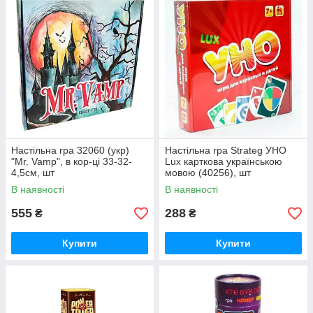
Настільна гра 32060 (укр)
Настільна гра Strateg УНО
"Mr. Vamp", в кор-ці 33-32-
Lux карткова українською
4,5см, шт
мовою (40256), шт
В наявності
В наявності
555
288
₴
₴
Купити
Купити