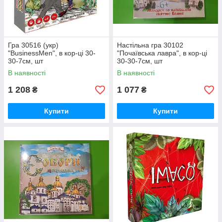
Гра 30516 (укр)
Настільна гра 30102
"BusinessMen", в кор-ці 30-
"Почаївська лавра", в кор-ці
30-7см, шт
30-30-7см, шт
В наявності
В наявності
1 208
1 077
₴
₴
Купити
Купити