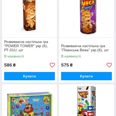
Розвиваюча настільна гра
"POWER TOWER" укр (6),
Розвиваюча настільна гра
РТ-01U, шт
"Пізанська Вежа" укр.(6), шт
В наявності
В наявності
586
575
₴
₴
Купити
Купити