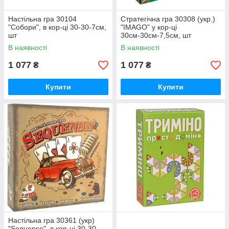
Настільна гра 30104
Стратегічна гра 30308 (укр.)
"Собори", в кор-ці 30-30-7см,
"IMAGO" у кор-ці
шт
30см-30см-7,5см, шт
В наявності
В наявності
1 077
1 077
₴
₴
Купити
Купити
Настільна гра 30361 (укр)
"Sequense", в кор-ці 30-30-