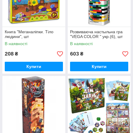
Книга "Меганаліпки. Тіло
Розвиваюча настыльна гра
людини", шт
"VEGA COLOR " укр.(6), шт
В наявності
В наявності
208
603
₴
₴
Купити
Купити