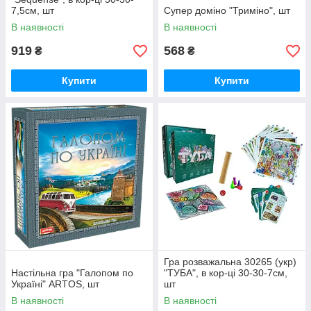
7,5см, шт
Супер доміно "Триміно", шт
В наявності
В наявності
919
568
₴
₴
Купити
Купити
Гра розважальна 30265 (укр)
Настільна гра "Галопом по
"ТУБА", в кор-ці 30-30-7см,
Україні" ARTOS, шт
шт
В наявності
В наявності