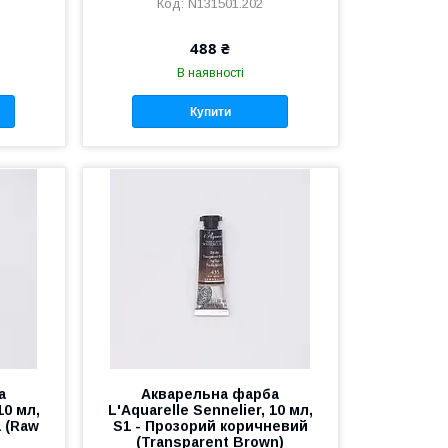
N131501.202
488 ₴
В наявності
Купити
а
Акварельна фарба
10 мл,
L'Aquarelle Sennelier, 10 мл,
а (Raw
S1 - Прозорий коричневий
(Transparent Brown)