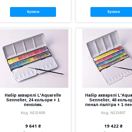
Купити
Купити
Набір акварелі L'Aquarelle
Набір акварелі L'Aqua
Sennelier, 24 кольори + 1
Sennelier, 48 кольор
пензлик.
пенал-палітра + 1 пе
N131606
N131607
9 641 ₴
19 422 ₴