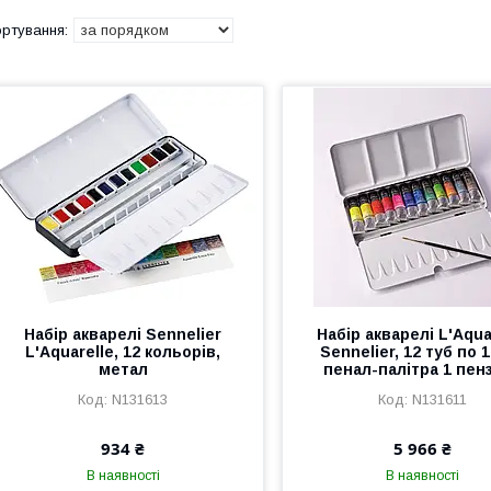
Набір акварелі Sennelier
Набір акварелі L'Aqua
L'Aquarelle, 12 кольорів,
Sennelier, 12 туб по 1
метал
пенал-палітра 1 пен
N131613
N131611
934 ₴
5 966 ₴
В наявності
В наявності