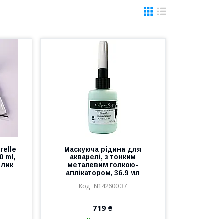
relle
Маскуюча рідина для
0 ml,
акварелі, з тонким
злик
металевим голкою-
аплікатором, 36.9 мл
N142600.37
719 ₴