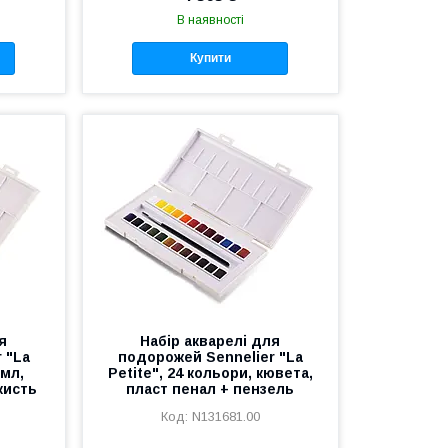
В наявності
Купити
я
Набір акварелі для
 "La
подорожей Sennelier "La
 мл,
Petite", 24 кольори, кювета,
кисть
пласт пенал + пензель
N131681.00