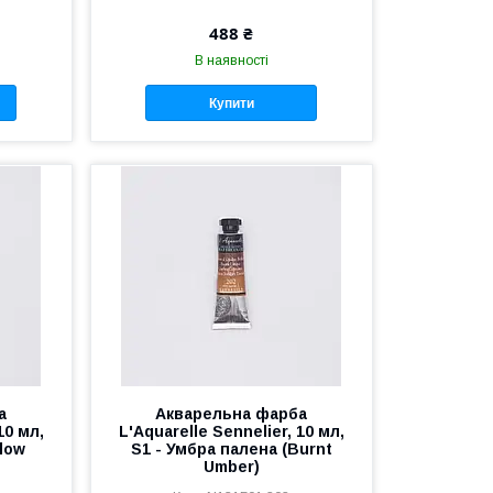
488 ₴
В наявності
Купити
а
Акварельна фарба
10 мл,
L'Aquarelle Sennelier, 10 мл,
llow
S1 - Умбра палена (Burnt
Umber)