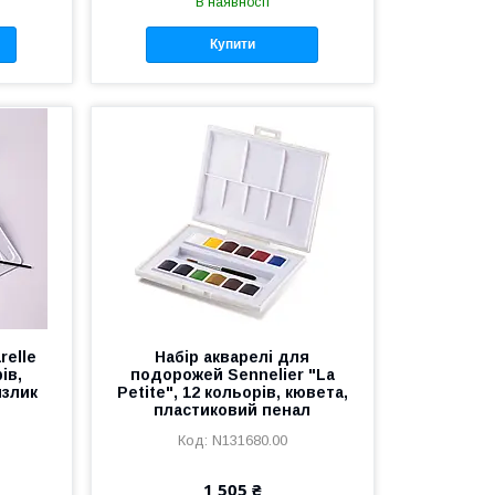
В наявності
Купити
relle
Набір акварелі для
ів,
подорожей Sennelier "La
нзлик
Petite", 12 кольорів, кювета,
пластиковий пенал
N131680.00
1 505 ₴