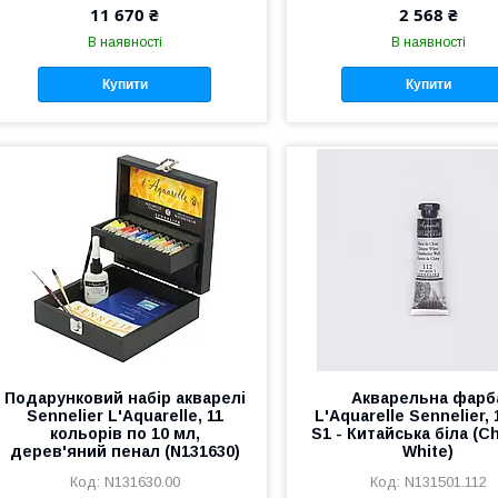
11 670 ₴
2 568 ₴
В наявності
В наявності
Купити
Купити
Подарунковий набір акварелі
​Акварельна фарб
Sennelier L'Aquarelle, 11
L'Aquarelle Sennelier, 
кольорів по 10 мл,
S1 - Китайська біла (C
дерев'яний пенал (N131630)
White)
N131630.00
N131501.112