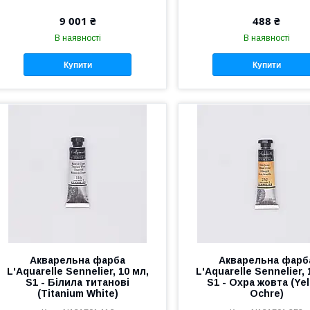
9 001 ₴
488 ₴
В наявності
В наявності
Купити
Купити
Акварельна фарба
Акварельна фарб
L'Aquarelle Sennelier, 10 мл,
L'Aquarelle Sennelier, 
S1 - Білила титанові
S1 - Охра жовта (Ye
(Titanium White)
Ochre)