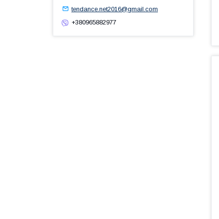
tendance.net2016@gmail.com
+380965882977