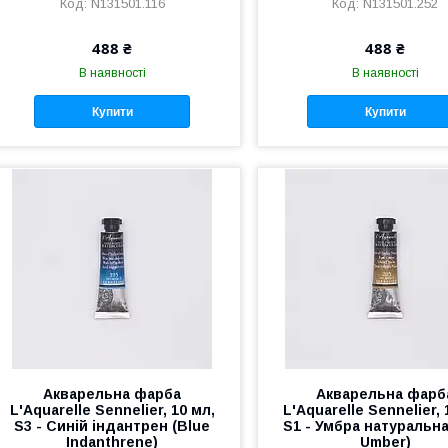
N131501.116
N131501.252
488 ₴
488 ₴
В наявності
В наявності
Купити
Купити
Акварельна фарба
Акварельна фарб
L'Aquarelle Sennelier, 10 мл,
L'Aquarelle Sennelier, 
S3 - Синій індантрен (Blue
S1 - Умбра натуральн
Indanthrene)
Umber)