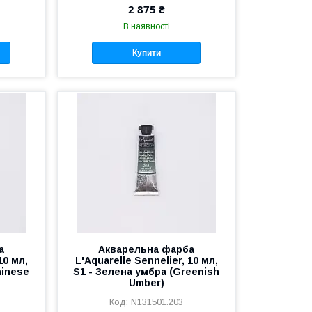
2 875 ₴
В наявності
Купити
а
Акварельна фарба
10 мл,
L'Aquarelle Sennelier, 10 мл,
hinese
S1 - Зелена умбра (Greenish
Umber)
N131501.203