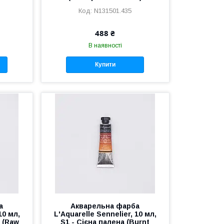
N131501.435
488 ₴
В наявності
Купити
а
​Акварельна фарба
10 мл,
L'Aquarelle Sennelier, 10 мл,
 (Raw
S1 - Сієна палена (Burnt